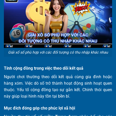
Giải xổ số phù hợp với các đối tượng có thu nhập khác nhau
Tính cộng đồng trong việc theo dõi kết quả
Người chơi thường theo dõi kết quả cùng gia đình hoặc
hàng xóm. Việc dò số trở thành hoạt động sinh hoạt quen
thuộc. Yếu tố cộng đồng tạo sự gắn kết. Chính thói quen
này giúp loại hình này tồn tại bền bỉ.
Mục đích đóng góp cho phúc lợi xã hội