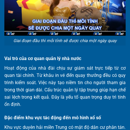
Giai đoạn đầu thì mỗi tỉnh sẽ được chia một ngày quay
Vai trò của cơ quan quản lý nhà nước
Hoạt động của nhà đài chịu sự giám sát trực tiếp từ cơ
quan tài chính. Từ khâu in vé đến quay thưởng đều có quy
trình kiểm soát. Việc này tạo niềm tin cho người tham gia
trong thời gian dài. Cấu trúc quản lý tập trung giúp hạn chế
sai lệch trong kết quả. Đây là yếu tố quan trọng duy trì tính
ổn định.
Đặc điểm khu vực tác động đến mô hình xổ số
Khu vực duyên hải miền Trung có mật độ dân cư phân tán.