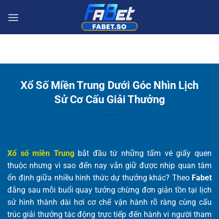
Skip
to
content
Xổ Số Miền Trung Dưới Góc Nhìn Lịch
Sử Cơ Cấu Giải Thưởng
Xổ số miền Trung
bắt đầu từ những tấm vé giấy quen
thuộc nhưng vì sao đến nay vẫn giữ được nhịp quan tâm
ổn định giữa nhiều hình thức dự thưởng khác? Theo
Fabet
đằng sau mỗi buổi quay tưởng chừng đơn giản tồn tại lịch
sử hình thành dài hơi cơ chế vận hành rõ ràng cùng cấu
trúc giải thưởng tác động trực tiếp đến hành vi người tham