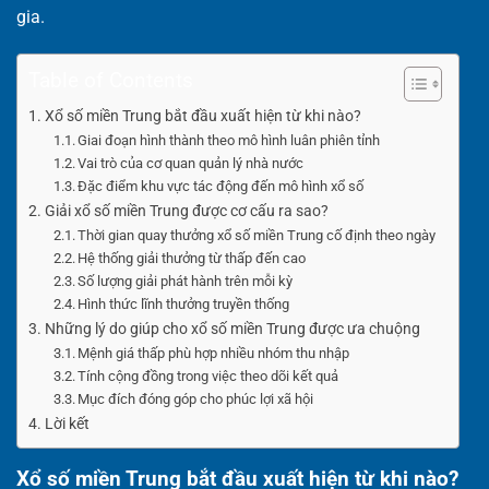
gia.
Table of Contents
Xổ số miền Trung bắt đầu xuất hiện từ khi nào?
Giai đoạn hình thành theo mô hình luân phiên tỉnh
Vai trò của cơ quan quản lý nhà nước
Đặc điểm khu vực tác động đến mô hình xổ số
Giải xổ số miền Trung được cơ cấu ra sao?
Thời gian quay thưởng xổ số miền Trung cố định theo ngày
Hệ thống giải thưởng từ thấp đến cao
Số lượng giải phát hành trên mỗi kỳ
Hình thức lĩnh thưởng truyền thống
Những lý do giúp cho xổ số miền Trung được ưa chuộng
Mệnh giá thấp phù hợp nhiều nhóm thu nhập
Tính cộng đồng trong việc theo dõi kết quả
Mục đích đóng góp cho phúc lợi xã hội
Lời kết
Xổ số miền Trung bắt đầu xuất hiện từ khi nào?