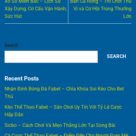
Xổ Số Miền Bắc – Lịch Sử
Bắn Cá Rồng – Trò Chơi Thú
Xây Dựng, Cơ Cấu Vận Hành,
Vị và Cơ Hội Trúng Thưởng
Sức Hút
Lớn
Search
SEARCH
Recent Posts
Nhận Định Bóng Đá Fabet – Chìa Khóa Soi Kèo Cho Bet
Thủ
Kèo Thể Thao Fabet – Sân Chơi Uy Tín Với Tỷ Lệ Cược
Hấp Dẫn
Sicbo – Cách Chơi Và Mẹo Thắng Lớn Tại Sòng Bài
Cá Cược Thể Thao Fabet – Điểm Đến Cho Người Đam Mê