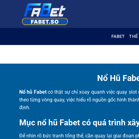
Skip
to
content
FABET
THỂ
Nổ Hũ Fabe
Nổ hũ Fabet
có thật sự chỉ xoay quanh việc quay slot c
theo từng vòng quay, việc hiểu rõ nguồn gốc hình thà
định.
Mục nổ hũ Fabet có quá trình xâ
Để nhìn rõ bức tranh tổng thể, cần quay lại giai đoạ