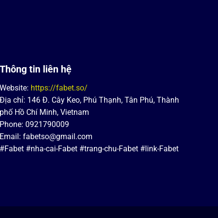
cược vào quỹ jackpot chung, khiến mức tăng hũ diễn ra
tượng Anubis, kim tự tháp giúp nhận diện rõ các cụm
Thông tin liên hệ
Website:
https://fabet.so/
Địa chỉ: 146 Đ. Cây Keo, Phú Thạnh, Tân Phú, Thành
không tập trung quá nhiều vào jackpot lớn mà duy trì
phố Hồ Chí Minh, Vietnam
dài.
Phone: 0921790009
Email:
fabetso@gmail.com
#Fabet #nha-cai-Fabet #trang-chu-Fabet #link-Fabet