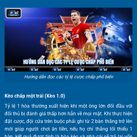
Hướng dẫn đọc các tỷ lệ cược chấp phổ biến
Kèo chấp một trái (Kèo 1.0)
Tỷ lệ 1 hòa thường xuất hiện khi một ông lớn đối đầu với
đối thủ bị đánh giá thấp hơn hẳn về mọi mặt. Khi thực hiện
đặt cược, đội cửa trên buộc phải ghi từ 2 bàn thắng trở lên
mới giúp người chơi ăn tiền; nếu họ chỉ thắng tối thiểu 1
bàn, kết quả được tính là hòa kèo và nhà cái sẽ trả lại vốn