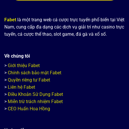
Fabet
là một trang web cá cược trực tuyến phổ biến tại Việt
Nam, cung cấp đa dạng các dịch vụ giải trí như casino trực
tuyến, cá cược thể thao, slot game, đá gà và xổ số.
Về chúng tôi
>
Giới thiệu Fabet
>
Chính sách bảo mật Fabet
>
Quyền riêng tư Fabet
>
Liên hệ Fabet
>
Điều Khoản Sử Dụng Fabet
>
Miễn trừ trách nhiệm Fabet
>
CEO Huấn Hoa Hồng