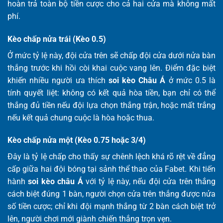
hoàn trả toàn bộ tiền cược cho cả hai cửa mà không mất
phí.
Kèo chấp nửa trái (Kèo 0.5)
Ở mức tỷ lệ này, đội cửa trên sẽ chấp đội cửa dưới nửa bàn
thắng trước khi hồi còi khai cuộc vang lên. Điểm đặc biệt
khiến nhiều người ưa thích
soi kèo Châu Á
ở mức 0.5 là
tính quyết liệt: không có kết quả hòa tiền, bạn chỉ có thể
thắng đủ tiền nếu đội lựa chọn thắng trận, hoặc mất trắng
nếu kết quả chung cuộc là hòa hoặc thua.
Kèo chấp nửa một (Kèo 0.75 hoặc 3/4)
Đây là tỷ lệ chấp cho thấy sự chênh lệch khá rõ rệt về đẳng
cấp giữa hai đội bóng tại sảnh thể thao của Fabet. Khi tiến
hành
soi kèo châu Á
với tỷ lệ này, nếu đội cửa trên thắng
cách biệt đúng 1 bàn, người chọn cửa trên thắng được nửa
số tiền cược; chỉ khi đội mạnh thắng từ 2 bàn cách biệt trở
lên, người chơi mới giành chiến thắng trọn vẹn.