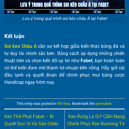
Lưu ý trong quá trình soi kèo châu Á tại Fabet
Kết luận
Soi kèo Châu Á
cần sự kết hợp giữa kiến thức bóng đá và
tư duy tài chính sắc bén. Bằng cách áp dụng những chiến
thuật trên và chọn bến đỗ uy tín như
Fabet
, bạn hoàn toàn
có thể biến đam mê thành lợi nhuận bền vững. Hãy giữ cái
đầu lạnh và quyết đoán để chinh phục mọi bảng cược
Handicap ngay hôm nay.
This entry was posted in
thể thao
. Bookmark the
permalink
.
Kèo Thẻ Phạt Fabet – Bí
Kèo Rung Là Gì? Cẩm Nang
Quyết Đọc Vị Và Săn Odds
Chinh Phục Kèo Running Từ