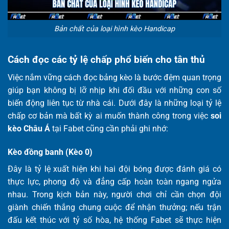
Bản chất của loại hình kèo Handicap
Cách đọc các tỷ lệ chấp phổ biến cho tân thủ
Việc nắm vững cách đọc bảng kèo là bước đệm quan trọng
giúp bạn không bị lỡ nhịp khi đối đầu với những con số
biến động liên tục từ nhà cái. Dưới đây là những loại tỷ lệ
chấp cơ bản mà bất kỳ ai muốn thành công trong việc
soi
kèo Châu Á
tại Fabet cũng cần phải ghi nhớ:
Kèo đồng banh (Kèo 0)
Đây là tỷ lệ xuất hiện khi hai đội bóng được đánh giá có
thực lực, phong độ và đẳng cấp hoàn toàn ngang ngửa
nhau. Trong kịch bản này, người chơi chỉ cần chọn đội
giành chiến thắng chung cuộc để nhận thưởng; nếu trận
đấu kết thúc với tỷ số hòa, hệ thống Fabet sẽ thực hiện